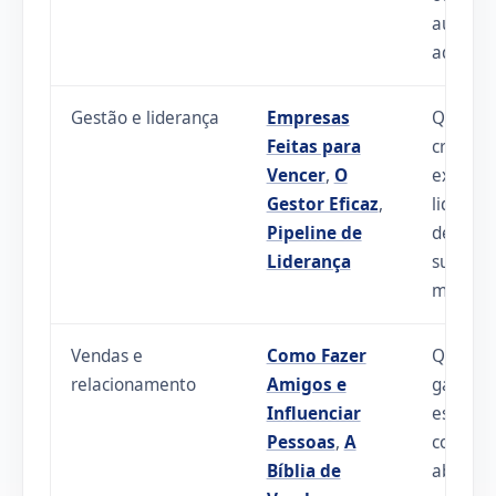
aument
adoção.
Gestão e liderança
Empresas
Quando
Feitas para
crescim
Vencer
,
O
exige
Gestor Eficaz
,
lideranç
Pipeline de
decisão
Liderança
sucessã
melhore
Vendas e
Como Fazer
Quando
relacionamento
Amigos e
gargalo
Influenciar
está em
Pessoas
,
A
confianç
Bíblia de
aborda