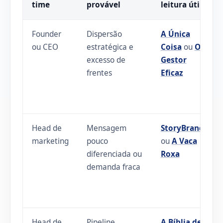
time
provável
leitura útil
Founder
Dispersão
A Única
ou CEO
estratégica e
Coisa
ou
O
excesso de
Gestor
frentes
Eficaz
Head de
Mensagem
StoryBrand
marketing
pouco
ou
A Vaca
diferenciada ou
Roxa
demanda fraca
Head de
Pipeline
A Bíblia de