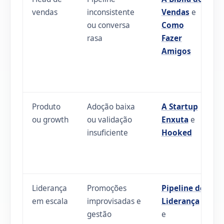
vendas
inconsistente
Vendas
e
ou conversa
Como
rasa
Fazer
Amigos
Produto
Adoção baixa
A Startup
ou growth
ou validação
Enxuta
e
insuficiente
Hooked
Liderança
Promoções
Pipeline de
em escala
improvisadas e
Liderança
gestão
e