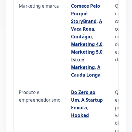
Marketing e marca
Comece Pelo
Quando
Porquê
,
mensag
StoryBrand
,
A
categori
Vaca Roxa
,
conteú
Contágio
,
ou
Marketing 4.0
,
demand
Marketing 5.0
,
estão p
Isto é
claros.
Marketing
,
A
Cauda Longa
Produto e
Do Zero ao
Quando
empreendedorismo
Um
,
A Startup
empres
Enxuta
,
precisa
Hooked
validar,
diferenc
ou