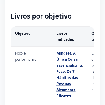
Livros por objetivo
Objetivo
Livros
Quand
indicados
usar
Foco e
Mindset
,
A
Quando
performance
Única Coisa
,
empres
Essencialismo
,
precisa
Foco
,
Os 7
reduzir
Hábitos das
dispers
Pessoas
melhora
Altamente
execuçã
Eficazes