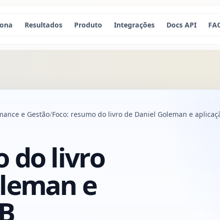
iona
Resultados
Produto
Integrações
Docs API
FA
mance e Gestão
Foco: resumo do livro de Daniel Goleman e aplica
 do livro
oleman e
2B