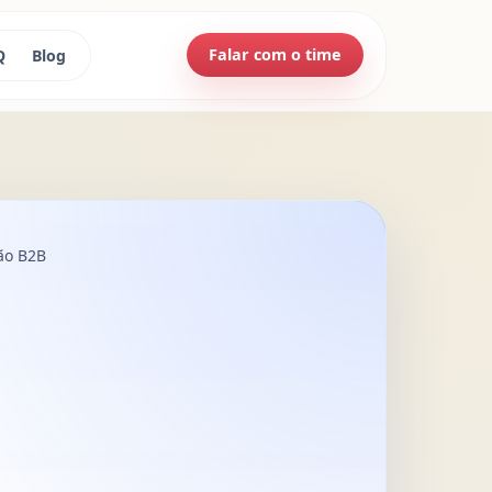
Falar com o time
Q
Blog
ção B2B