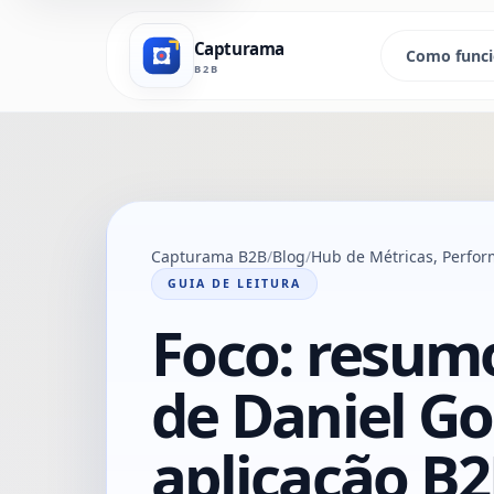
Capturama
Como func
B2B
Capturama B2B
Blog
Hub de Métricas, Perfor
GUIA DE LEITURA
Foco: resumo
de Daniel G
aplicação B