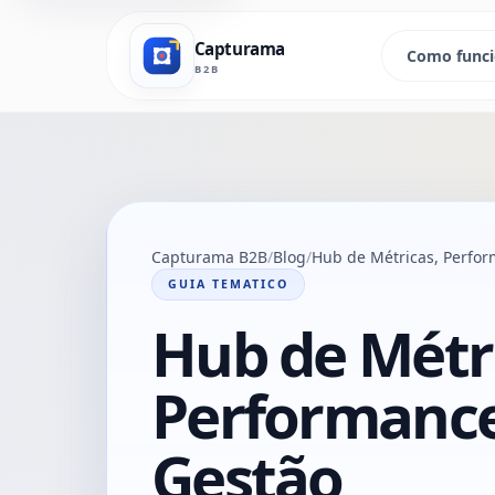
Capturama
Como func
B2B
Capturama B2B
Blog
Hub de Métricas, Perfor
GUIA TEMATICO
Hub de Métr
Performance
Gestão