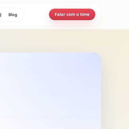
Falar com o time
Q
Blog