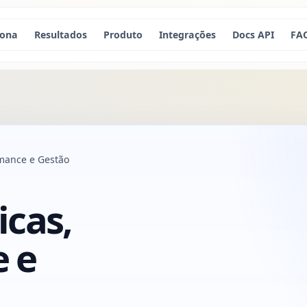
iona
Resultados
Produto
Integrações
Docs API
FA
mance e Gestão
icas,
 e