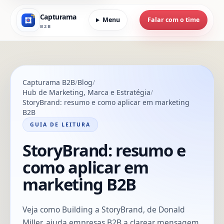
Capturama
Menu
Falar com o time
B2B
Capturama B2B
Blog
Hub de Marketing, Marca e Estratégia
StoryBrand: resumo e como aplicar em marketing
B2B
GUIA DE LEITURA
StoryBrand: resumo e
como aplicar em
marketing B2B
Veja como Building a StoryBrand, de Donald
Miller, ajuda empresas B2B a clarear mensagem,