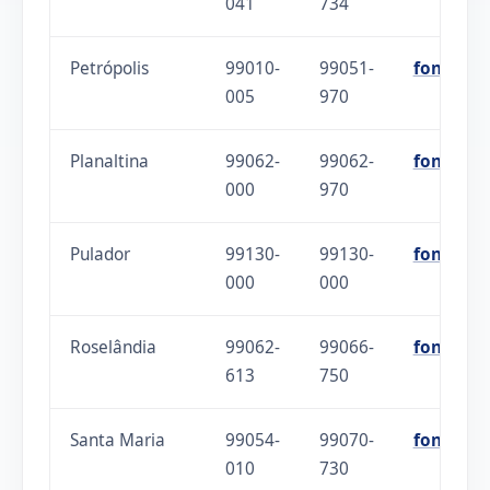
041
734
Petrópolis
99010-
99051-
fonte
005
970
Planaltina
99062-
99062-
fonte
000
970
Pulador
99130-
99130-
fonte
000
000
Roselândia
99062-
99066-
fonte
613
750
Santa Maria
99054-
99070-
fonte
010
730