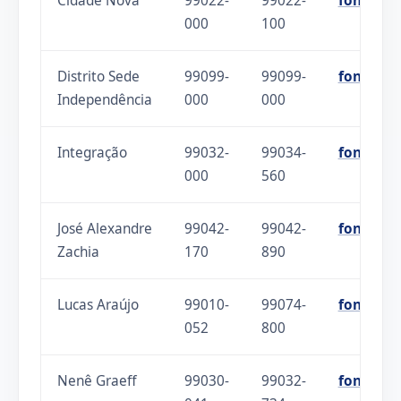
Cidade Nova
99022-
99022-
fonte
000
100
Distrito Sede
99099-
99099-
fonte
Independência
000
000
Integração
99032-
99034-
fonte
000
560
José Alexandre
99042-
99042-
fonte
Zachia
170
890
Lucas Araújo
99010-
99074-
fonte
052
800
Nenê Graeff
99030-
99032-
fonte