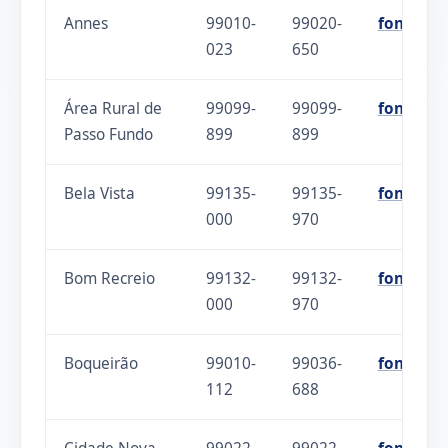
Annes
99010-
99020-
fonte
023
650
Área Rural de
99099-
99099-
fonte
Passo Fundo
899
899
Bela Vista
99135-
99135-
fonte
000
970
Bom Recreio
99132-
99132-
fonte
000
970
Boqueirão
99010-
99036-
fonte
112
688