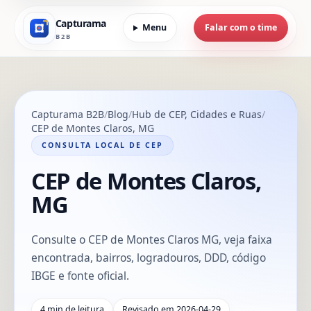
Capturama
Menu
Falar com o time
B2B
Capturama B2B
Blog
Hub de CEP, Cidades e Ruas
CEP de Montes Claros, MG
CONSULTA LOCAL DE CEP
CEP de Montes Claros,
MG
Consulte o CEP de Montes Claros MG, veja faixa
encontrada, bairros, logradouros, DDD, código
IBGE e fonte oficial.
4 min de leitura
Revisado em 2026-04-29