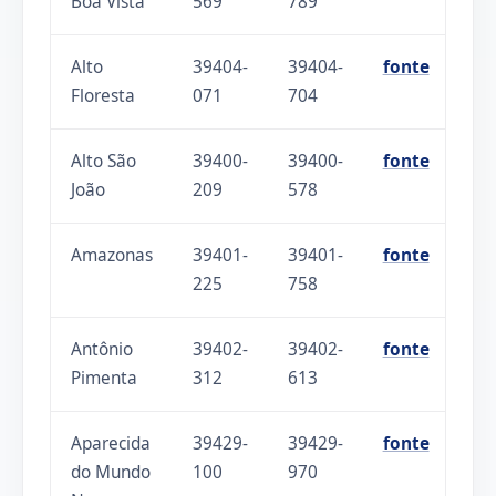
Boa Vista
569
789
Alto
39404-
39404-
fonte
Floresta
071
704
Alto São
39400-
39400-
fonte
João
209
578
Amazonas
39401-
39401-
fonte
225
758
Antônio
39402-
39402-
fonte
Pimenta
312
613
Aparecida
39429-
39429-
fonte
do Mundo
100
970