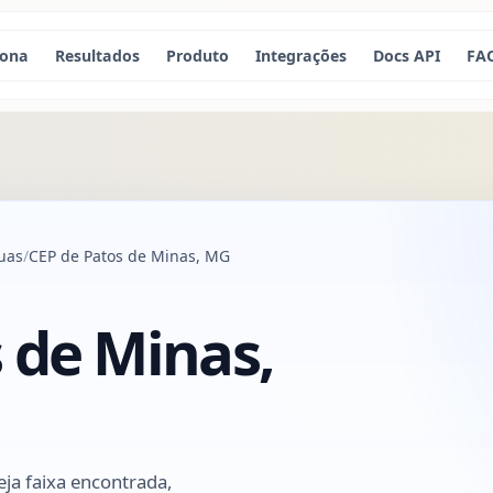
iona
Resultados
Produto
Integrações
Docs API
FA
uas
CEP de Patos de Minas, MG
 de Minas,
ja faixa encontrada,