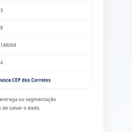
83
18
3148004
34
usca CEP dos Correios
l, entrega ou segmentação
 de salvar o dado.