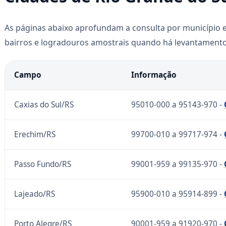
As páginas abaixo aprofundam a consulta por município 
bairros e logradouros amostrais quando há levantamento 
Campo
Informação
Caxias do Sul/RS
95010-000 a 95143-970 -
Erechim/RS
99700-010 a 99717-974 -
Passo Fundo/RS
99001-959 a 99135-970 -
Lajeado/RS
95900-010 a 95914-899 -
Porto Alegre/RS
90001-959 a 91920-970 -