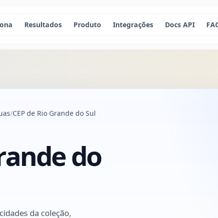
iona
Resultados
Produto
Integrações
Docs API
FA
uas
CEP de Rio Grande do Sul
Grande do
 cidades da coleção,