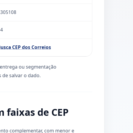
4305108
54
usca CEP dos Correios
l, entrega ou segmentação
 de salvar o dado.
m faixas de CEP
mento complementar, com menor e