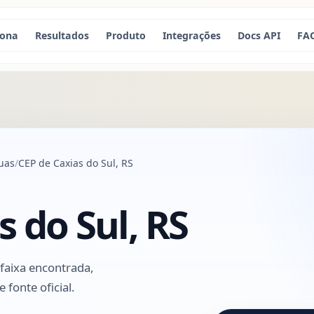
iona
Resultados
Produto
Integrações
Docs API
FA
uas
CEP de Caxias do Sul, RS
s do Sul, RS
 faixa encontrada,
 fonte oficial.