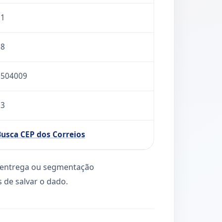
61
18
2504009
83
usca CEP dos Correios
l, entrega ou segmentação
 de salvar o dado.