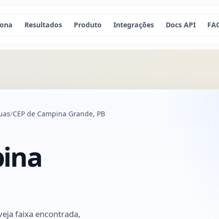
iona
Resultados
Produto
Integrações
Docs API
FA
uas
CEP de Campina Grande, PB
pina
eja faixa encontrada,