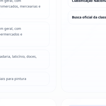
em geral, com
Classificação Nacio
inimercados, mercearias e
Busca oficial da cla
em geral, com
ipermercados e
daria, laticínio, doces,
iais para pintura