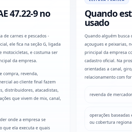
E 47.22-9 no
Quando est
usado
a de carnes e pescados -
Quando alguém busca co
ial, ele fica na seção G, ligada
açougues e peixarias, 
e motocicletas, e costuma ser
principal da empresa c
ncipal da empresa.
cadastro oficial. Na pr
orientadas a canal, gir
ue compra, revenda,
relacionamento com for
rcial ao cliente final fazem
, distribuidores, atacadistas,
revenda de mercadori
ações que vivem de mix, canal,
operações baseadas em
ender onde a empresa se
ou cobertura regiona
o que ela executa e quais