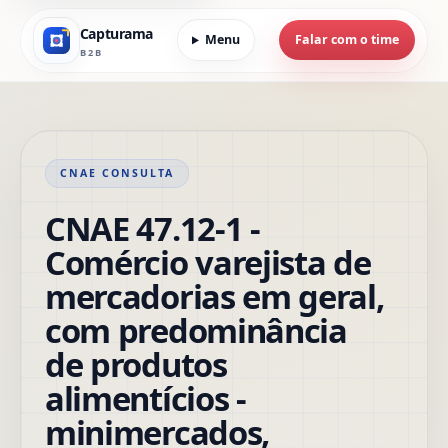
Capturama
Menu
Falar com o time
B2B
CNAE CONSULTA
CNAE 47.12-1 -
Comércio varejista de
mercadorias em geral,
com predominância
de produtos
alimentícios -
minimercados,