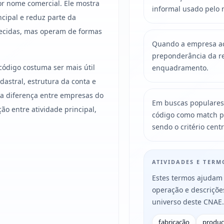
r nome comercial. Ele mostra
informal usado pelo 
ncipal e reduz parte da
ecidas, mas operam de formas
Quando a empresa acu
preponderância da re
código costuma ser mais útil
enquadramento.
astral, estrutura da conta e
, a diferença entre empresas do
Em buscas populares
 entre atividade principal,
código como match p
sendo o critério centr
ATIVIDADES E TER
Estes termos ajudam 
operação e descriçõ
universo deste CNAE.
fabricação
produ