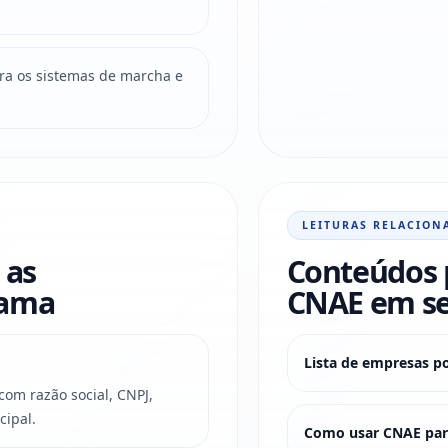
ara os sistemas de marcha e
LEITURAS RELACION
 as
Conteúdos 
rama
CNAE em s
Lista de empresas p
om razão social, CNPJ,
cipal.
Como usar CNAE para