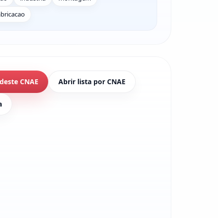
abricacao
 deste CNAE
Abrir lista por CNAE
a