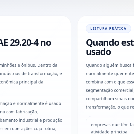
LEITURA PRÁTICA
E 29.20-4 no
Quando est
usado
minhões e ônibus. Dentro da
Quando alguém busca f
 a indústrias de transformação, e
normalmente quer enten
conômica principal da
combina com o que esse 
segmentação comercial,
compartilham sinais ope
ormação e normalmente é usado
transformação, o que re
na com fabricação,
bamento industrial e produção
empresas que têm fa
er em operações cuja rotina,
atividade principal