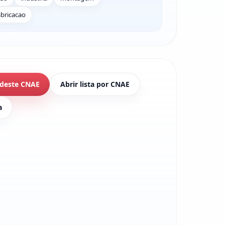
abricacao
 deste CNAE
Abrir lista por CNAE
a