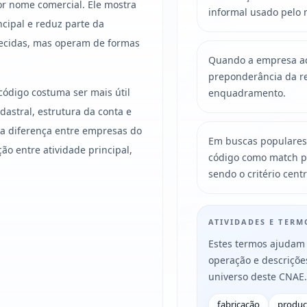
r nome comercial. Ele mostra
informal usado pelo 
ncipal e reduz parte da
ecidas, mas operam de formas
Quando a empresa acu
preponderância da re
código costuma ser mais útil
enquadramento.
astral, estrutura da conta e
, a diferença entre empresas do
Em buscas populares
 entre atividade principal,
código como match p
sendo o critério centr
ATIVIDADES E TER
Estes termos ajudam 
operação e descriçõ
universo deste CNAE.
fabricação
produ