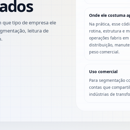
lados
Onde ele costuma a
 que tipo de empresa ele
Na prática, esse cód
gmentação, leitura de
rotina, estrutura e 
operações fabris em
o.
distribuição, manut
peso comercial.
Uso comercial
Para segmentação co
contas que compartil
indústrias de transf