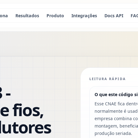
iona
Resultados
Produto
Integrações
Docs API
FA
LEITURA RÁPIDA
 -
O que este código si
 fios,
Esse CNAE fica dentr
normalmente é usado
dutores
empresa combina com
montagem, beneficia
produção seriada.