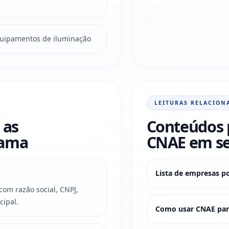
quipamentos de iluminação
LEITURAS RELACION
 as
Conteúdos 
rama
CNAE em s
Lista de empresas p
om razão social, CNPJ,
cipal.
Como usar CNAE para