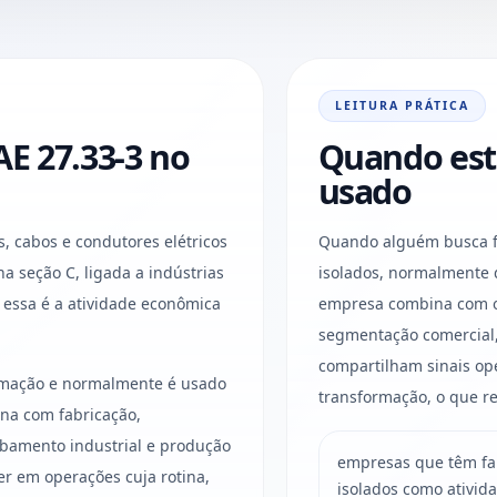
LEITURA PRÁTICA
E 27.33-3 no
Quando est
usado
, cabos e condutores elétricos
Quando alguém busca fab
 na seção C, ligada a indústrias
isolados, normalmente q
essa é a atividade econômica
empresa combina com o q
segmentação comercial,
compartilham sinais ope
ormação e normalmente é usado
transformação, o que re
na com fabricação,
bamento industrial e produção
empresas que têm fab
er em operações cuja rotina,
isolados como ativida