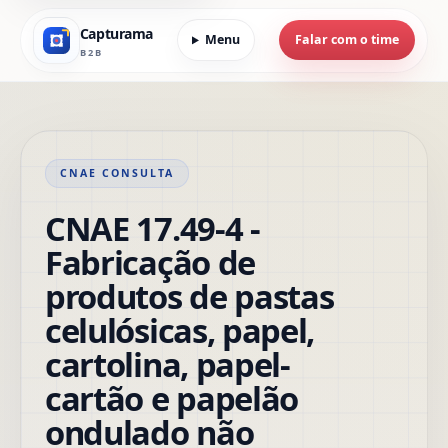
Capturama
Menu
Falar com o time
B2B
CNAE CONSULTA
CNAE 17.49-4 -
Fabricação de
produtos de pastas
celulósicas, papel,
cartolina, papel-
cartão e papelão
ondulado não