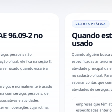
LEITURA PRÁTICA
E 96.09-2 no
Quando est
usado
viços pessoais não
Quando alguém busca at
ção oficial, ele fica na seção S,
especificadas anterior
ma ser usado quando essa é a
atividade principal da
no cadastro oficial. Pa
separar contas que comp
serviços e normalmente é usado
atividades de serviços, 
na com serviços pessoais, de
sociativas e atividades
empresas que têm ati
cer em operações cuja rotina,
especificadas anteri