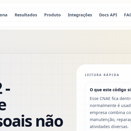
iona
Resultados
Produto
Integrações
Docs API
FA
LEITURA RÁPIDA
 -
O que este código si
e
Esse CNAE fica dentr
normalmente é usado
soais não
empresa combina com
manutenção, reparaçã
atividades diversas.