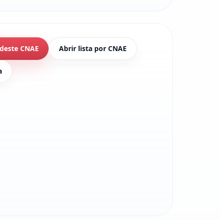
 deste CNAE
Abrir lista por CNAE
a