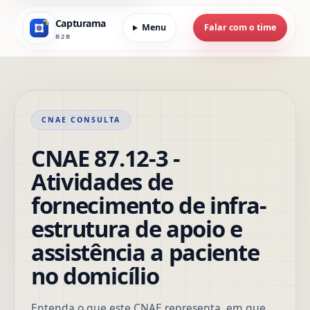
Capturama
Menu
Falar com o time
B2B
CNAE CONSULTA
CNAE 87.12-3 -
Atividades de
fornecimento de infra-
estrutura de apoio e
assistência a paciente
no domicílio
Entenda o que este CNAE representa, em que