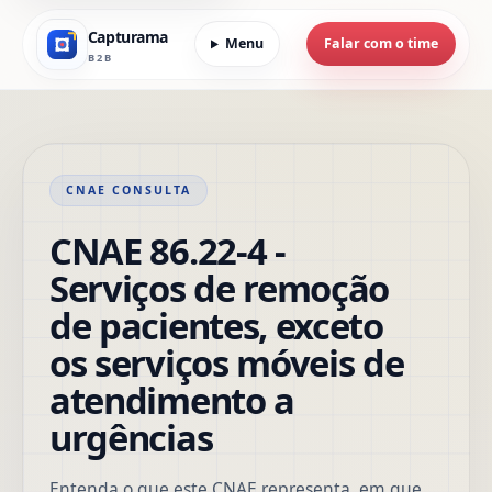
Capturama
Menu
Falar com o time
B2B
CNAE CONSULTA
CNAE 86.22-4 -
Serviços de remoção
de pacientes, exceto
os serviços móveis de
atendimento a
urgências
Entenda o que este CNAE representa, em que