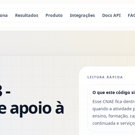
iona
Resultados
Produto
Integrações
Docs API
FA
LEITURA RÁPIDA
 -
O que este código si
e apoio à
Esse CNAE fica dent
quando a atividade 
ensino, formação, ca
continuada e serviço