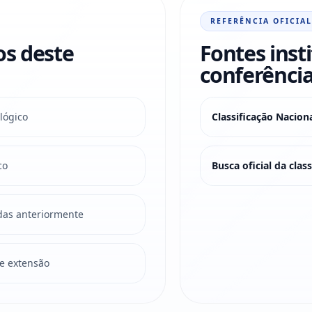
REFERÊNCIA OFICIAL
os deste
Fontes inst
conferência
lógico
Classificação Nacio
co
Busca oficial da cla
adas anteriormente
e extensão