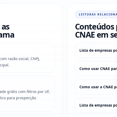
LEITURAS RELACION
 as
Conteúdos 
rama
CNAE em s
Lista de empresas p
om razão social, CNPJ,
cipal.
Como usar CNAE para
Como usar a CNAE pa
e grátis com filtros por UF,
lico para prospecção
Lista de empresas po