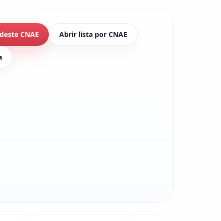
 deste CNAE
Abrir lista por CNAE
a