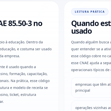
LEITURA PRÁTICA
E 85.50-3 no
Quando est
usado
oio à educação. Dentro da
Quando alguém busca a
a a educação, e costuma ser usado
quer entender se a ati
 da empresa.
esse código cobre no ca
esse CNAE ajuda a sepa
nte é usado quando a
operacionais típicos de
sino, formação, capacitação,
onais. Na prática, esse código
empresas que têm ati
rutura e modelo de receita se
principal
no, ticket, estrutura
ar.
operações vizinhas a