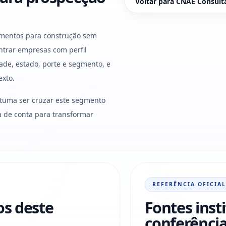
Voltar para CNAE Consult
amentos para construção sem
ntrar empresas com perfil
ade, estado, porte e segmento, e
exto.
stuma ser cruzar este segmento
ura de conta para transformar
REFERÊNCIA OFICIAL
os deste
Fontes inst
conferência