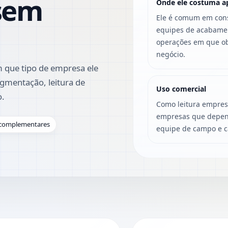
sem
Onde ele costuma a
Ele é comum em const
equipes de acabame
operações em que ob
negócio.
 que tipo de empresa ele
gmentação, leitura de
Uso comercial
o.
Como leitura empresa
empresas que depen
s complementares
equipe de campo e ca