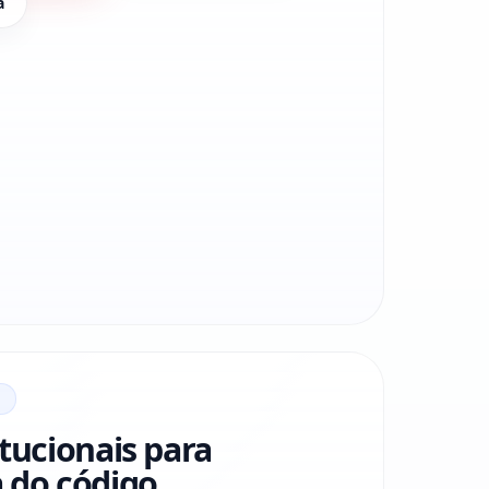
a
itucionais para
 do código