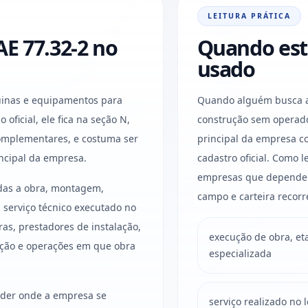
LEITURA PRÁTICA
E 77.32-2 no
Quando est
usado
uinas e equipamentos para
Quando alguém busca a
oficial, ele fica na seção N,
construção sem operado
 complementares, e costuma ser
principal da empresa c
ncipal da empresa.
cadastro oficial. Como l
empresas que dependem
adas a obra, montagem,
campo e carteira recorr
 serviço técnico executado no
as, prestadores de instalação,
execução de obra, et
ção e operações em que obra
especializada
ender onde a empresa se
serviço realizado no 