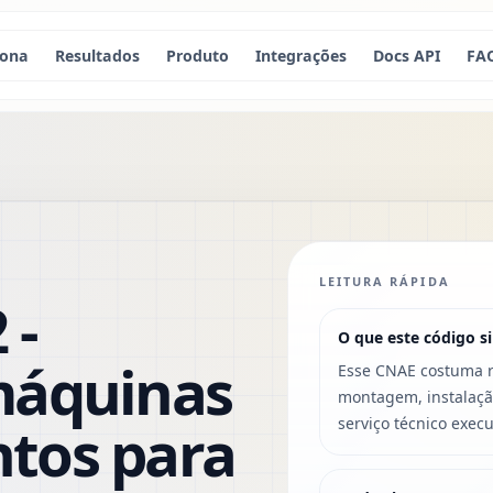
iona
Resultados
Produto
Integrações
Docs API
FA
LEITURA RÁPIDA
 -
O que este código si
máquinas
Esse CNAE costuma re
montagem, instalaçã
tos para
serviço técnico exec