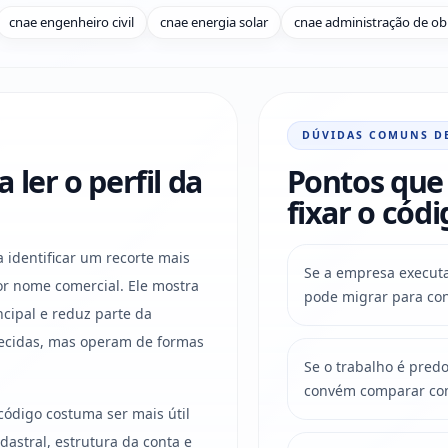
cnae engenheiro civil
cnae energia solar
cnae administração de ob
DÚVIDAS COMUNS D
ler o perfil da
Pontos que 
fixar o códi
a identificar um recorte mais
Se a empresa executa 
r nome comercial. Ele mostra
pode migrar para con
ncipal e reduz parte da
ecidas, mas operam de formas
Se o trabalho é pred
convém comparar com
código costuma ser mais útil
astral, estrutura da conta e