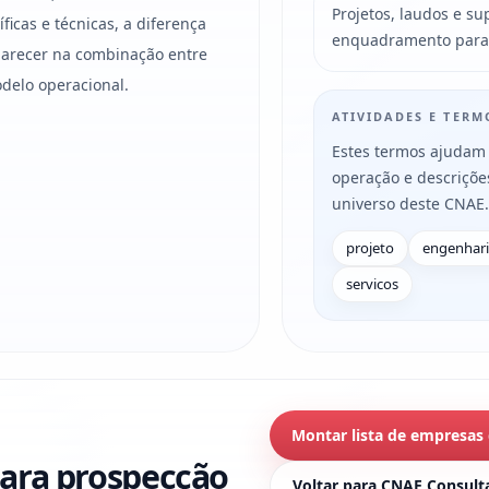
Projetos, laudos e s
íficas e técnicas, a diferença
enquadramento para a
arecer na combinação entre
odelo operacional.
ATIVIDADES E TER
Estes termos ajudam 
operação e descriçõ
universo deste CNAE.
projeto
engenhari
servicos
Montar lista de empresas
ara prospecção
Voltar para CNAE Consult