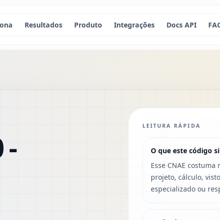
iona
Resultados
Produto
Integrações
Docs API
FA
LEITURA RÁPIDA
 -
O que este código si
Esse CNAE costuma r
projeto, cálculo, vis
especializado ou res