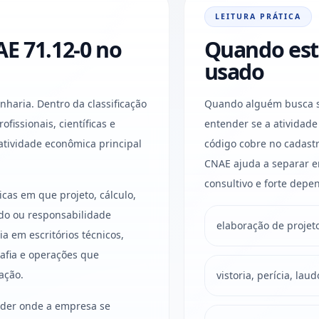
LEITURA PRÁTICA
E 71.12-0 no
Quando est
usado
haria. Dentro da classificação
Quando alguém busca s
rofissionais, científicas e
entender se a atividad
atividade econômica principal
código cobre no cadastr
CNAE ajuda a separar em
consultivo e forte depen
cas em que projeto, cálculo,
ado ou responsabilidade
elaboração de proje
a em escritórios técnicos,
rafia e operações que
ação.
vistoria, perícia, lau
ender onde a empresa se