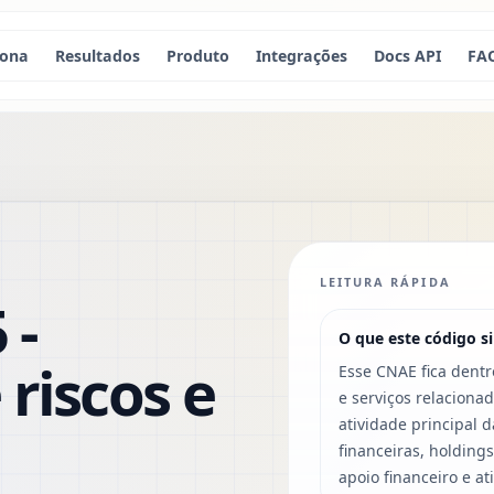
iona
Resultados
Produto
Integrações
Docs API
FA
LEITURA RÁPIDA
 -
O que este código si
 riscos e
Esse CNAE fica dentr
e serviços relacion
atividade principal
financeiras, holding
apoio financeiro e at