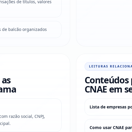
sações de títulos, valores
s de balcão organizados
LEITURAS RELACION
 as
Conteúdos 
rama
CNAE em s
Lista de empresas p
om razão social, CNPJ,
cipal.
Como usar CNAE para