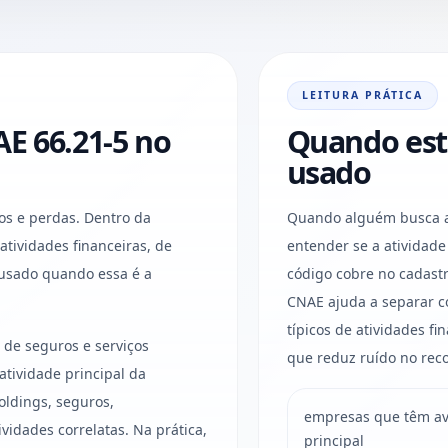
LEITURA PRÁTICA
E 66.21-5 no
Quando est
usado
os e perdas. Dentro da
Quando alguém busca av
a atividades financeiras, de
entender se a atividad
 usado quando essa é a
código cobre no cadastr
CNAE ajuda a separar c
típicos de atividades fi
, de seguros e serviços
que reduz ruído no reco
tividade principal da
ldings, seguros,
empresas que têm ava
ividades correlatas. Na prática,
principal