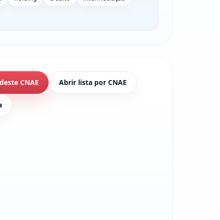
 deste CNAE
Abrir lista por CNAE
a