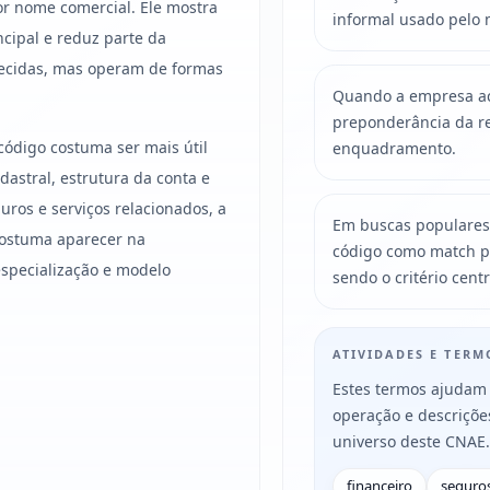
r nome comercial. Ele mostra
informal usado pelo 
ncipal e reduz parte da
ecidas, mas operam de formas
Quando a empresa acu
preponderância da re
código costuma ser mais útil
enquadramento.
astral, estrutura da conta e
guros e serviços relacionados, a
Em buscas populares
costuma aparecer na
código como match p
especialização e modelo
sendo o critério centr
ATIVIDADES E TER
Estes termos ajudam 
operação e descriçõ
universo deste CNAE.
financeiro
seguro