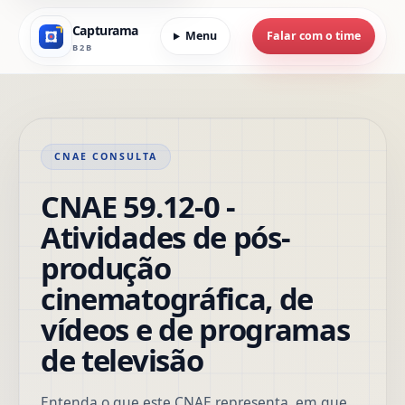
Capturama
Menu
Falar com o time
B2B
CNAE CONSULTA
CNAE 59.12-0 -
Atividades de pós-
produção
cinematográfica, de
vídeos e de programas
de televisão
Entenda o que este CNAE representa, em que