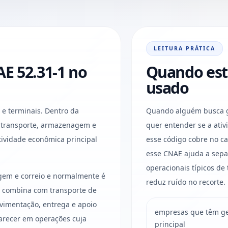
LEITURA PRÁTICA
E 52.31-1 no
Quando est
usado
 e terminais. Dentro da
Quando alguém busca g
a a transporte, armazenagem e
quer entender se a ati
tividade econômica principal
esse código cobre no ca
esse CNAE ajuda a sepa
operacionais típicos de
gem e correio e normalmente é
reduz ruído no recorte.
a combina com transporte de
vimentação, entrega e apoio
empresas que têm ges
parecer em operações cuja
principal