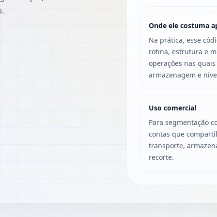
o.
Onde ele costuma a
Na prática, esse cód
rotina, estrutura e 
operações nas quais f
armazenagem e nível 
Uso comercial
Para segmentação co
contas que compartil
transporte, armazen
recorte.