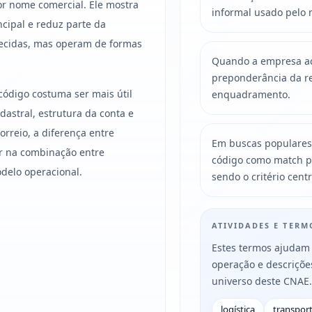
r nome comercial. Ele mostra
informal usado pelo 
ncipal e reduz parte da
ecidas, mas operam de formas
Quando a empresa acu
preponderância da re
código costuma ser mais útil
enquadramento.
astral, estrutura da conta e
rreio, a diferença entre
Em buscas populares
 na combinação entre
código como match p
odelo operacional.
sendo o critério centr
ATIVIDADES E TER
Estes termos ajudam 
operação e descriçõ
universo deste CNAE.
logística
transpor