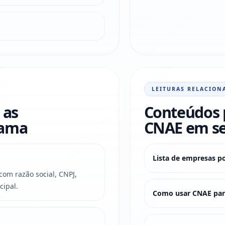
LEITURAS RELACION
 as
Conteúdos 
rama
CNAE em s
Lista de empresas p
om razão social, CNPJ,
cipal.
Como usar CNAE para