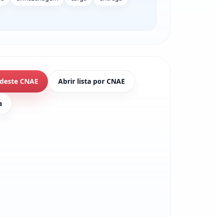
 deste CNAE
Abrir lista por CNAE
a