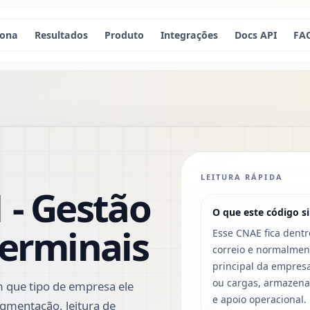
iona
Resultados
Produto
Integrações
Docs API
FA
LEITURA RÁPIDA
 - Gestão
O que este código si
terminais
Esse CNAE fica dent
correio e normalmen
principal da empres
ou cargas, armazena
 que tipo de empresa ele
e apoio operacional.
gmentação, leitura de