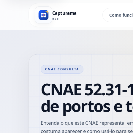
Capturama
Como func
B2B
CNAE CONSULTA
CNAE 52.31-1
de portos e 
Entenda o que este CNAE representa, em
costuma aparecer e como usá-lo para se