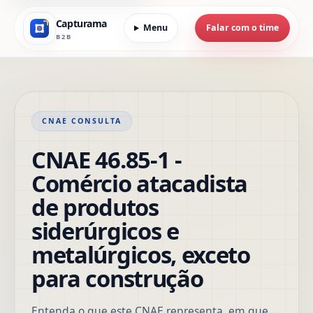
Capturama
Menu
Falar com o time
B2B
CNAE CONSULTA
CNAE 46.85-1 -
Comércio atacadista
de produtos
siderúrgicos e
metalúrgicos, exceto
para construção
Entenda o que este CNAE representa, em que