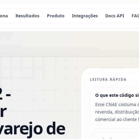
iona
Resultados
Produto
Integrações
Docs API
FA
LEITURA RÁPIDA
 -
O que este código si
r
Esse CNAE costuma c
revenda, distribuiçã
varejo de
comercial ao cliente