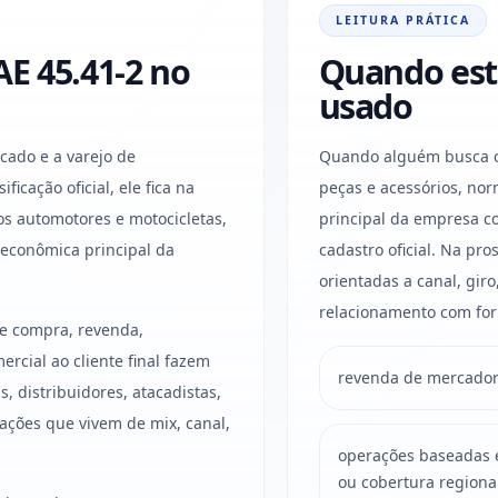
LEITURA PRÁTICA
E 45.41-2 no
Quando est
usado
cado e a varejo de
Quando alguém busca co
ficação oficial, ele fica na
peças e acessórios, no
os automotores e motocicletas,
principal da empresa c
 econômica principal da
cadastro oficial. Na pr
orientadas a canal, gir
relacionamento com for
ue compra, revenda,
rcial ao cliente final fazem
revenda de mercadori
, distribuidores, atacadistas,
ações que vivem de mix, canal,
operações baseadas em
ou cobertura regiona