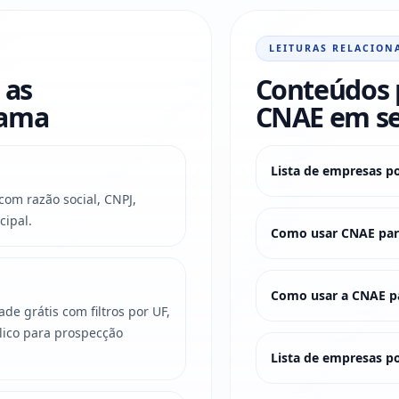
LEITURAS RELACION
 as
Conteúdos 
rama
CNAE em s
Lista de empresas p
om razão social, CNPJ,
cipal.
Como usar CNAE para
Como usar a CNAE pa
e grátis com filtros por UF,
lico para prospecção
Lista de empresas po