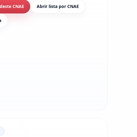
 deste CNAE
Abrir lista por CNAE
a