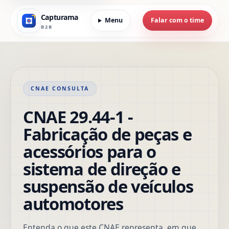
Capturama
Menu
Falar com o time
B2B
CNAE CONSULTA
CNAE 29.44-1 -
Fabricação de peças e
acessórios para o
sistema de direção e
suspensão de veículos
automotores
Entenda o que este CNAE representa, em que