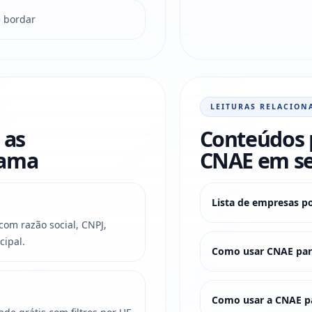
e bordar
LEITURAS RELACION
 as
Conteúdos 
rama
CNAE em s
Lista de empresas p
om razão social, CNPJ,
cipal.
Como usar CNAE para
Como usar a CNAE pa