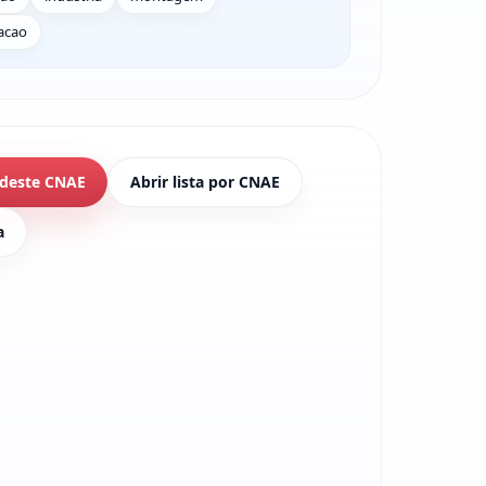
iacao
 deste CNAE
Abrir lista por CNAE
a