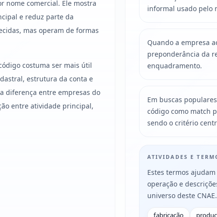
r nome comercial. Ele mostra
informal usado pelo 
ncipal e reduz parte da
ecidas, mas operam de formas
Quando a empresa acu
preponderância da re
código costuma ser mais útil
enquadramento.
astral, estrutura da conta e
, a diferença entre empresas do
Em buscas populares
 entre atividade principal,
código como match p
sendo o critério centr
ATIVIDADES E TER
Estes termos ajudam 
operação e descriçõ
universo deste CNAE.
fabricação
produ