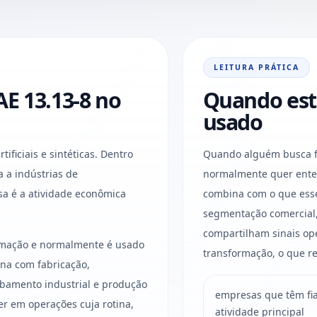
LEITURA PRÁTICA
E 13.13-8 no
Quando est
usado
ificiais e sintéticas. Dentro
Quando alguém busca fiaç
da a indústrias de
normalmente quer enten
a é a atividade econômica
combina com o que esse 
segmentação comercial,
compartilham sinais ope
ormação e normalmente é usado
transformação, o que re
na com fabricação,
bamento industrial e produção
empresas que têm fiaç
er em operações cuja rotina,
atividade principal