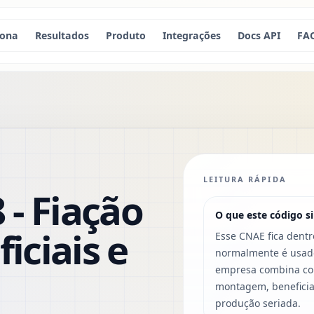
iona
Resultados
Produto
Integrações
Docs API
FA
LEITURA RÁPIDA
 - Fiação
O que este código si
ficiais e
Esse CNAE fica dentr
normalmente é usado
empresa combina com
montagem, beneficia
produção seriada.