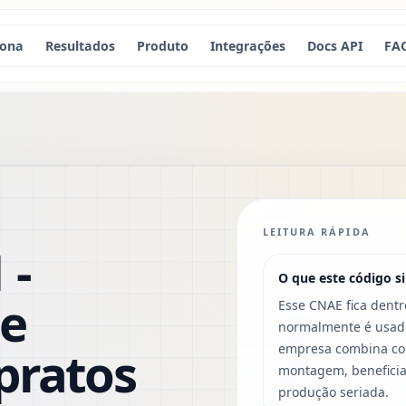
iona
Resultados
Produto
Integrações
Docs API
FA
LEITURA RÁPIDA
 -
O que este código si
de
Esse CNAE fica dentr
normalmente é usado
pratos
empresa combina com
montagem, beneficia
produção seriada.