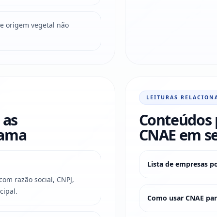
e origem vegetal não
LEITURAS RELACION
 as
Conteúdos 
rama
CNAE em s
Lista de empresas p
om razão social, CNPJ,
cipal.
Como usar CNAE para