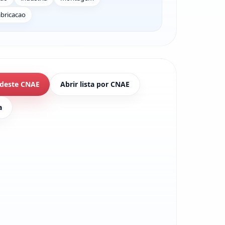
abricacao
 deste CNAE
Abrir lista por CNAE
a