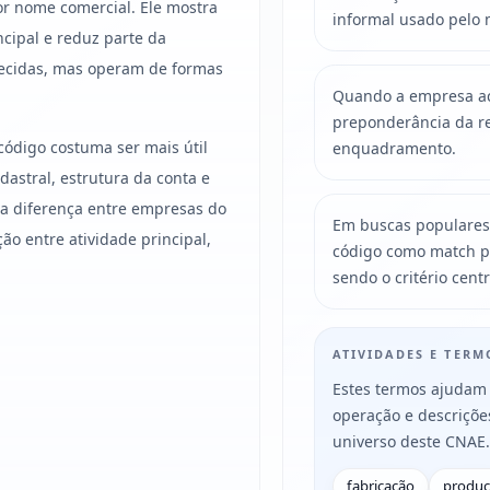
r nome comercial. Ele mostra
informal usado pelo 
ncipal e reduz parte da
ecidas, mas operam de formas
Quando a empresa acu
preponderância da re
código costuma ser mais útil
enquadramento.
astral, estrutura da conta e
, a diferença entre empresas do
Em buscas populares
 entre atividade principal,
código como match p
sendo o critério centr
ATIVIDADES E TER
Estes termos ajudam 
operação e descriçõ
universo deste CNAE.
fabricação
produ