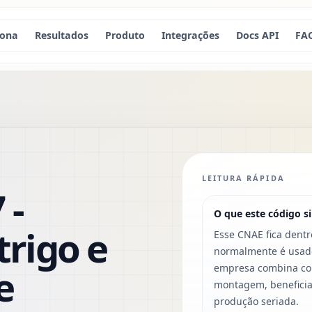
iona
Resultados
Produto
Integrações
Docs API
FA
LEITURA RÁPIDA
 -
O que este código si
rigo e
Esse CNAE fica dentr
normalmente é usado
e
empresa combina com
montagem, beneficia
produção seriada.