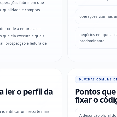
 operações fabris em que
o, qualidade e compras
operações vizinhas a
ender onde a empresa se
negócios em que a clas
o que ela executa e quais
predominante
l, prospecção e leitura de
DÚVIDAS COMUNS D
ler o perfil da
Pontos que 
fixar o códi
a identificar um recorte mais
A descrição oficial 