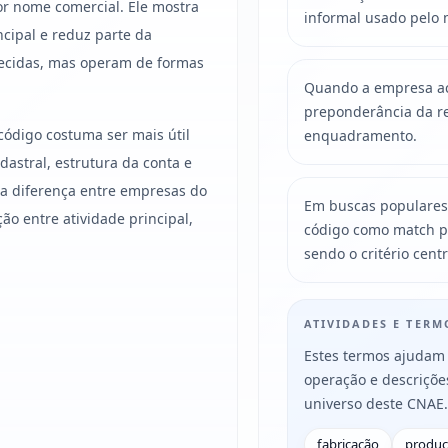
r nome comercial. Ele mostra
informal usado pelo 
ncipal e reduz parte da
ecidas, mas operam de formas
Quando a empresa acu
preponderância da re
código costuma ser mais útil
enquadramento.
astral, estrutura da conta e
, a diferença entre empresas do
Em buscas populares
 entre atividade principal,
código como match p
sendo o critério centr
ATIVIDADES E TER
Estes termos ajudam 
operação e descriçõ
universo deste CNAE.
fabricação
produ