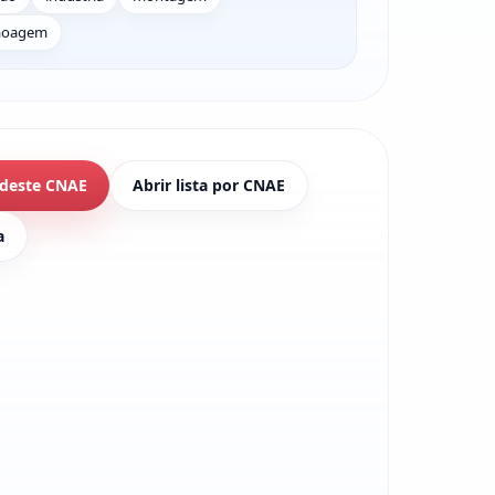
oagem
 deste CNAE
Abrir lista por CNAE
a