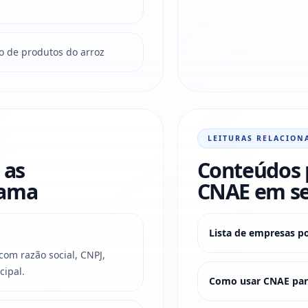
o de produtos do arroz
LEITURAS RELACION
 as
Conteúdos 
rama
CNAE em s
Lista de empresas p
om razão social, CNPJ,
cipal.
Como usar CNAE para