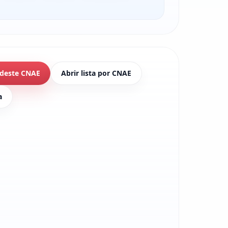
 deste CNAE
Abrir lista por CNAE
a