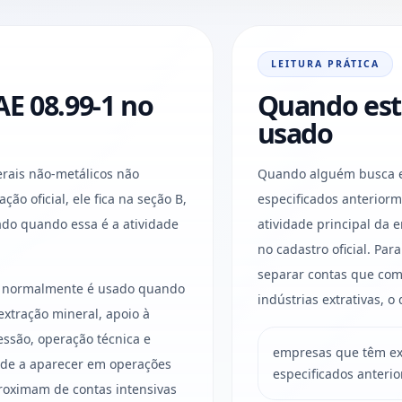
LEITURA PRÁTICA
E 08.99-1 no
Quando est
usado
rais não-metálicos não
Quando alguém busca ex
ção oficial, ele fica na seção B,
especificados anterior
sado quando essa é a atividade
atividade principal da
no cadastro oficial. Pa
separar contas que comp
s e normalmente é usado quando
indústrias extrativas, o
xtração mineral, apoio à
ssão, operação técnica e
empresas que têm ex
ende a aparecer em operações
especificados anteri
proximam de contas intensivas