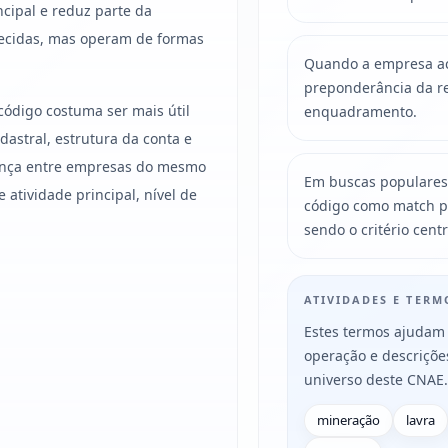
ncipal e reduz parte da
ecidas, mas operam de formas
Quando a empresa acu
preponderância da re
código costuma ser mais útil
enquadramento.
astral, estrutura da conta e
erença entre empresas do mesmo
Em buscas populares
atividade principal, nível de
código como match p
sendo o critério centr
ATIVIDADES E TER
Estes termos ajudam 
operação e descriçõ
universo deste CNAE.
mineração
lavra