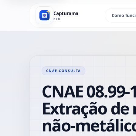
Capturama
Como func
B2B
CNAE CONSULTA
CNAE 08.99-1
Extração de 
não-metálic