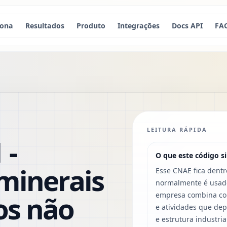
iona
Resultados
Produto
Integrações
Docs API
FA
LEITURA RÁPIDA
 -
O que este código si
minerais
Esse CNAE fica dentro
normalmente é usado
os não
empresa combina com
e atividades que de
e estrutura industria