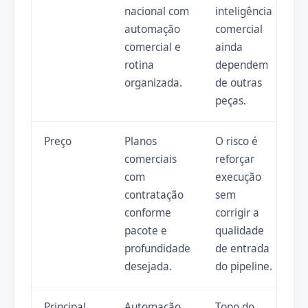
nacional com
inteligência
automação
comercial
comercial e
ainda
rotina
dependem
organizada.
de outras
peças.
Preço
Planos
O risco é
comerciais
reforçar
com
execução
contratação
sem
conforme
corrigir a
pacote e
qualidade
profundidade
de entrada
desejada.
do pipeline.
Principal
Automação,
Topo do