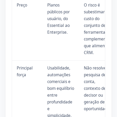
Preço
Planos
O risco é
públicos por
subestimar o
usuário, do
custo do
Essential ao
conjunto de
Enterprise.
ferramentas
complementar
que alimenta o
CRM.
Principal
Usabilidade,
Não resolve
força
automações
pesquisa de
comerciais e
conta,
bom equilíbrio
contexto de
entre
decisor ou
profundidade
geração de
e
oportunidades.
simplicidade.