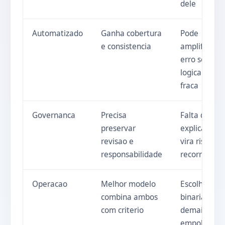
dele
Automatizado
Ganha cobertura
Pode
e consistencia
amplificar
erro se a
logica for
fraca
Governanca
Precisa
Falta de
preservar
explicacao
revisao e
vira risco
responsabilidade
recorrente
Operacao
Melhor modelo
Escolha
combina ambos
binaria
com criterio
demais
empobrece