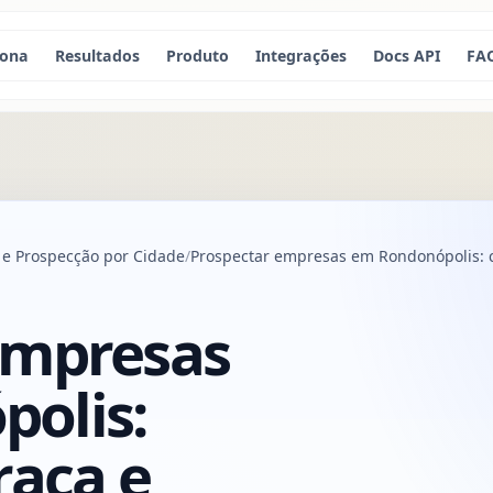
iona
Resultados
Produto
Integrações
Docs API
FA
 e Prospecção por Cidade
Prospectar empresas em Rondonópolis: c
empresas
olis:
raça e