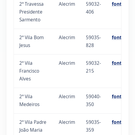
2ª Travessa
Alecrim
59032-
fonte
Presidente
406
Sarmento
2ª Vila Bom
Alecrim
59035-
fonte
Jesus
828
2ª Vila
Alecrim
59032-
fonte
Francisco
215
Alves
2ª Vila
Alecrim
59040-
fonte
Medeiros
350
2ª Vila Padre
Alecrim
59035-
fonte
João Maria
359