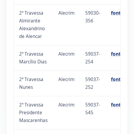
2ª Travessa
Alecrim
59030-
fonte
Almirante
356
Alexandrino
de Alencar
2ª Travessa
Alecrim
59037-
fonte
Marcílio Dias
254
2ª Travessa
Alecrim
59037-
fonte
Nunes
252
2ª Travessa
Alecrim
59037-
fonte
Presidente
545
Mascarenhas