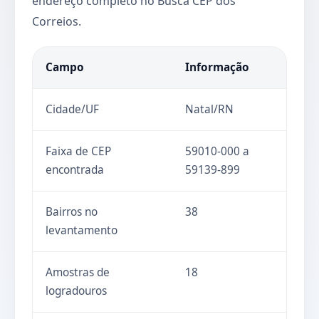
endereço completo no Busca CEP dos
Correios.
Campo
Informação
Cidade/UF
Natal/RN
Faixa de CEP
59010-000 a
encontrada
59139-899
Bairros no
38
levantamento
Amostras de
18
logradouros