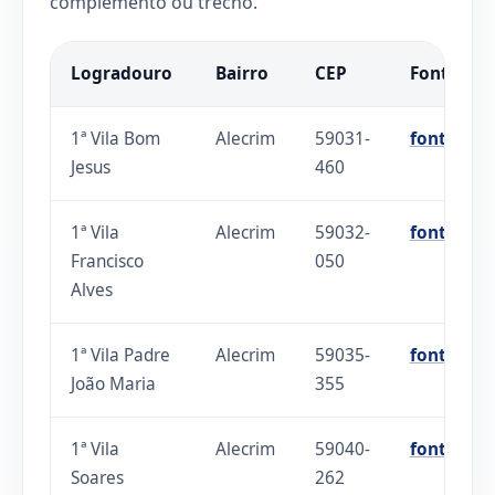
complemento ou trecho.
Logradouro
Bairro
CEP
Fonte
1ª Vila Bom
Alecrim
59031-
fonte
Jesus
460
1ª Vila
Alecrim
59032-
fonte
Francisco
050
Alves
1ª Vila Padre
Alecrim
59035-
fonte
João Maria
355
1ª Vila
Alecrim
59040-
fonte
Soares
262