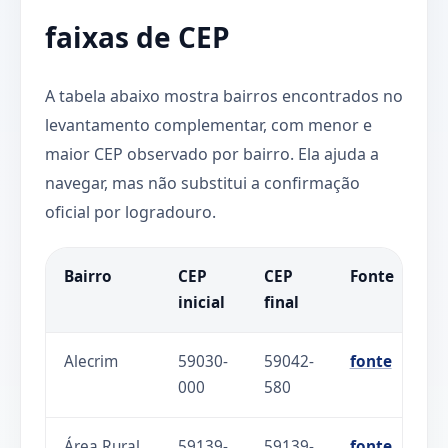
faixas de CEP
A tabela abaixo mostra bairros encontrados no
levantamento complementar, com menor e
maior CEP observado por bairro. Ela ajuda a
navegar, mas não substitui a confirmação
oficial por logradouro.
Bairro
CEP
CEP
Fonte
inicial
final
Alecrim
59030-
59042-
fonte
000
580
Área Rural
59139-
59139-
fonte