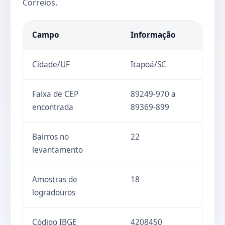
Correios.
Campo
Informação
Cidade/UF
Itapoá/SC
Faixa de CEP
89249-970 a
encontrada
89369-899
Bairros no
22
levantamento
Amostras de
18
logradouros
Código IBGE
4208450