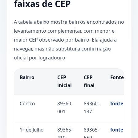
faixas de CEP
A tabela abaixo mostra bairros encontrados no
levantamento complementar, com menor e
maior CEP observado por bairro. Ela ajuda a
navegar, mas não substitui a confirmação
oficial por logradouro.
Bairro
CEP
CEP
Fonte
inicial
final
Centro
89360-
89360-
fonte
001
137
1° de Julho
89365-
89365-
fonte
410
550