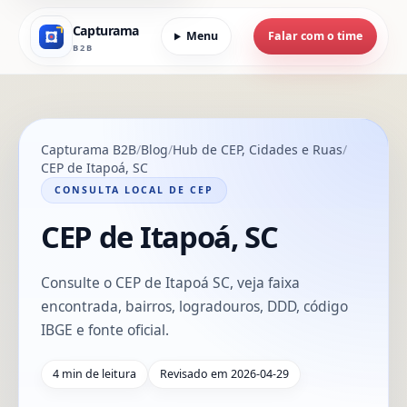
Capturama
Menu
Falar com o time
B2B
Capturama B2B
Blog
Hub de CEP, Cidades e Ruas
CEP de Itapoá, SC
CONSULTA LOCAL DE CEP
CEP de Itapoá, SC
Consulte o CEP de Itapoá SC, veja faixa
encontrada, bairros, logradouros, DDD, código
IBGE e fonte oficial.
4 min de leitura
Revisado em 2026-04-29