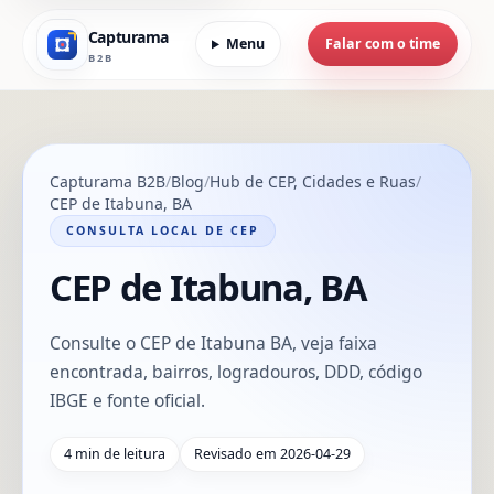
Capturama
Menu
Falar com o time
B2B
Capturama B2B
Blog
Hub de CEP, Cidades e Ruas
CEP de Itabuna, BA
CONSULTA LOCAL DE CEP
CEP de Itabuna, BA
Consulte o CEP de Itabuna BA, veja faixa
encontrada, bairros, logradouros, DDD, código
IBGE e fonte oficial.
4 min de leitura
Revisado em 2026-04-29