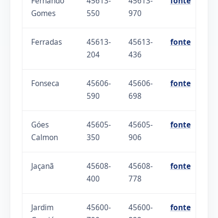
Fernando
45613-
45613-
fonte
Gomes
550
970
Ferradas
45613-
45613-
fonte
204
436
Fonseca
45606-
45606-
fonte
590
698
Góes
45605-
45605-
fonte
Calmon
350
906
Jaçanã
45608-
45608-
fonte
400
778
Jardim
45600-
45600-
fonte