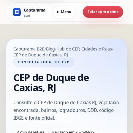
Capturama
Menu
Falar com o time
B2B
Capturama B2B
Blog
Hub de CEP, Cidades e Ruas
CEP de Duque de Caxias, RJ
CONSULTA LOCAL DE CEP
CEP de Duque de
Caxias, RJ
Consulte o CEP de Duque de Caxias RJ, veja faixa
encontrada, bairros, logradouros, DDD, código
IBGE e fonte oficial.
4 min de leitura
Revisado em 2026-04-29