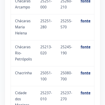
Chácaras
25251-
25260-
fonte
Arcampo
000
210
Chácaras
25251-
25255-
fonte
Maria
280
570
Helena
Chácaras
25213-
25245-
fonte
Rio-
020
190
Petrópolis
Chacrinha
25051-
25080-
fonte
100
700
Cidade
25237-
25237-
fonte
dos
010
270