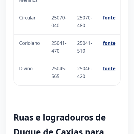
Meninos
Circular
25070-
25070-
fonte
040
480
Coriolano
25041-
25041-
fonte
470
510
Divino
25045-
25046-
fonte
565
420
Ruas e logradouros de
Duque de Caxias para