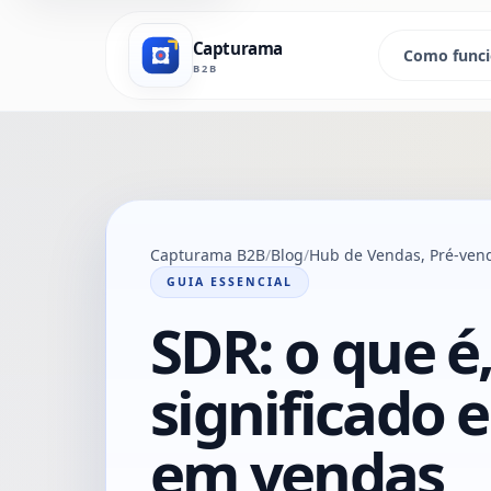
Capturama
Como func
B2B
Capturama B2B
Blog
Hub de Vendas, Pré-vend
GUIA ESSENCIAL
SDR: o que é
significado 
em vendas