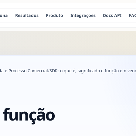
iona
Resultados
Produto
Integrações
Docs API
FA
a e Processo Comercial
SDR: o que é, significado e função em ven
,
e função