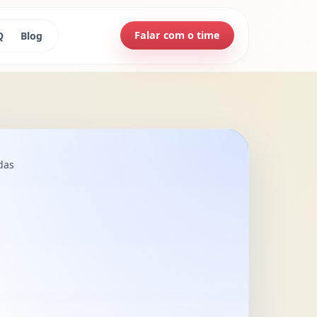
Falar com o time
Q
Blog
das