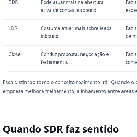
BDR
Pode atuar mais na abertura
Faz 
ativa de contas outbound.
espec
LDR
Costuma atuar mais sobre leads
Faz s
inbound.
de m
Closer
Conduz proposta, negociação e
Faz 
fechamento.
conte
Essa distincao torna o conceito realmente util. Quando o cr
empresa melhora treinamento, alinhamento entre areas e
Quando SDR faz sentido