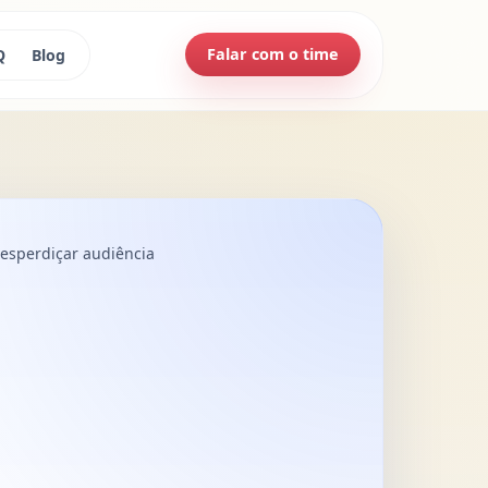
Falar com o time
Q
Blog
esperdiçar audiência