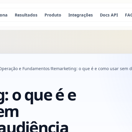
iona
Resultados
Produto
Integrações
Docs API
FA
, Operação e Fundamentos
Remarketing: o que é e como usar sem d
 o que é e
sem
audiência