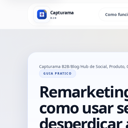
Capturama
Como func
B2B
Capturama B2B
Blog
Hub de Social, Produto
GUIA PRATICO
Remarketing:
como usar 
desperdiçar 