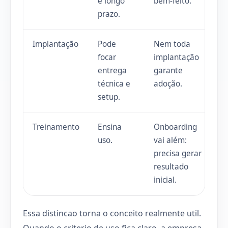
e longo
bem-feito.
prazo.
Implantação
Pode
Nem toda
focar
implantação
entrega
garante
técnica e
adoção.
setup.
Treinamento
Ensina
Onboarding
uso.
vai além:
precisa gerar
resultado
inicial.
Essa distincao torna o conceito realmente util.
Quando o criterio de uso fica claro, a empresa