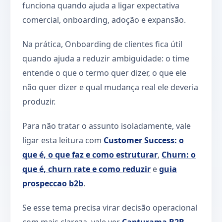
funciona quando ajuda a ligar expectativa
comercial, onboarding, adoção e expansão.
Na prática, Onboarding de clientes fica útil
quando ajuda a reduzir ambiguidade: o time
entende o que o termo quer dizer, o que ele
não quer dizer e qual mudança real ele deveria
produzir.
Para não tratar o assunto isoladamente, vale
ligar esta leitura com
Customer Success: o
que é, o que faz e como estruturar
,
Churn: o
que é, churn rate e como reduzir
e
guia
prospeccao b2b
.
Se esse tema precisa virar decisão operacional
com mais clareza, vale ver
Capturama B2B
.