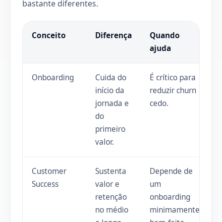
bastante diferentes.
Conceito
Diferença
Quando
ajuda
Onboarding
Cuida do
É crítico para
início da
reduzir churn
jornada e
cedo.
do
primeiro
valor.
Customer
Sustenta
Depende de
Success
valor e
um
retenção
onboarding
no médio
minimamente