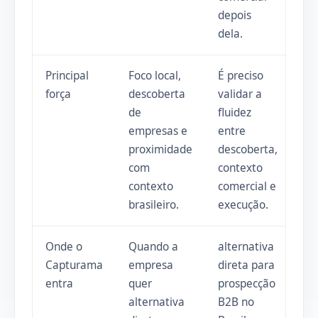
depois
dela.
Principal
Foco local,
É preciso
força
descoberta
validar a
de
fluidez
empresas e
entre
proximidade
descoberta,
com
contexto
contexto
comercial e
brasileiro.
execução.
Onde o
Quando a
alternativa
Capturama
empresa
direta para
entra
quer
prospecção
alternativa
B2B no