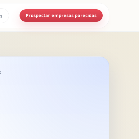
Prospectar empresas parecidas
g
s