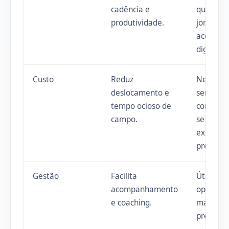
cadência e
quando 
produtividade.
jornada
aceita
digital.
Custo
Reduz
Nem
deslocamento e
sempre
tempo ocioso de
compens
campo.
se a ven
exige
presença
Gestão
Facilita
Útil para
acompanhamento
operaçã
e coaching.
mais
previsíve