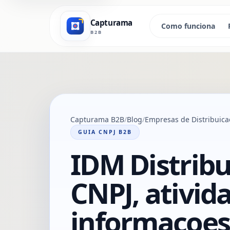
Capturama
Como funciona
B2B
Capturama B2B
Blog
Empresas de Distribuica
GUIA CNPJ B2B
IDM Distribu
CNPJ, ativida
informacoes