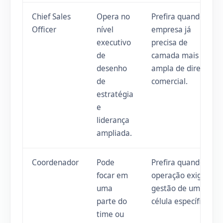
Chief Sales
Opera no
Prefira quando a
Officer
nível
empresa já
executivo
precisa de
de
camada mais
desenho
ampla de direção
de
comercial.
estratégia
e
liderança
ampliada.
Coordenador
Pode
Prefira quando a
focar em
operação exige
uma
gestão de uma
parte do
célula específica.
time ou