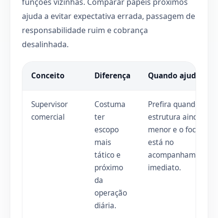
funções vizinhas. Comparar papéis próximos
ajuda a evitar expectativa errada, passagem de
responsabilidade ruim e cobrança
desalinhada.
Conceito
Diferença
Quando ajuda
Supervisor
Costuma
Prefira quando a
comercial
ter
estrutura ainda é
escopo
menor e o foco
mais
está no
tático e
acompanhamento
próximo
imediato.
da
operação
diária.