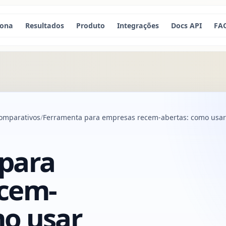
iona
Resultados
Produto
Integrações
Docs API
FA
omparativos
Ferramenta para empresas recem-abertas: como usar
para
cem-
mo usar