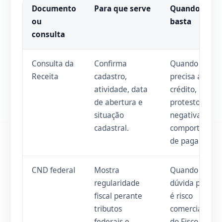
Documento
Para que serve
Quando não
ou
basta
consulta
Consulta da
Confirma
Quando você
Receita
cadastro,
precisa avaliar
atividade, data
crédito,
de abertura e
protesto,
situação
negativação o
cadastral.
comportamen
de pagamento
CND federal
Mostra
Quando a
regularidade
dúvida princip
fiscal perante
é risco
tributos
comercial alé
federais e
do Fisco.