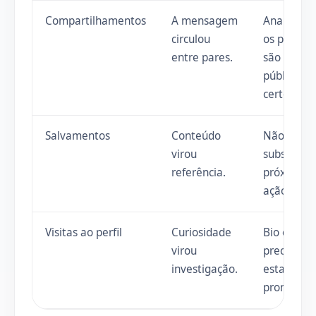
Compartilhamentos
A mensagem
Analise se
circulou
os pares
entre pares.
são o
público
certo.
Salvamentos
Conteúdo
Não
virou
substitui
referência.
próxima
ação.
Visitas ao perfil
Curiosidade
Bio e link
virou
precisam
investigação.
estar
prontos.